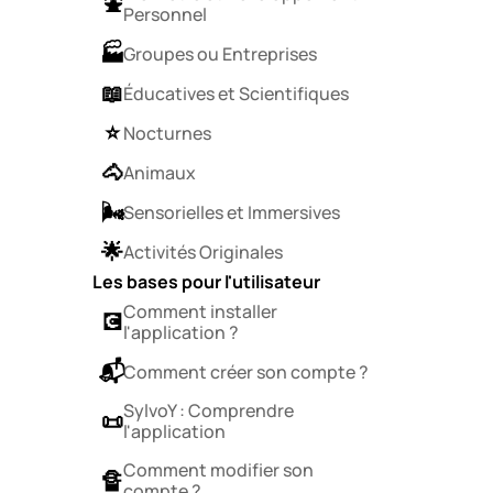
⛲️
Personnel
🏭️
Groupes ou Entreprises
📖
Éducatives et Scientifiques
⭐️
Nocturnes
🐴
Animaux
🌬️
Sensorielles et Immersives
🌟
Activités Originales
Les bases pour l'utilisateur
Comment installer 
💽
l'application ?
📬
Comment créer son compte ? 
SylvoY : Comprendre 
📜
l'application
Comment modifier son 
🔏
compte ?